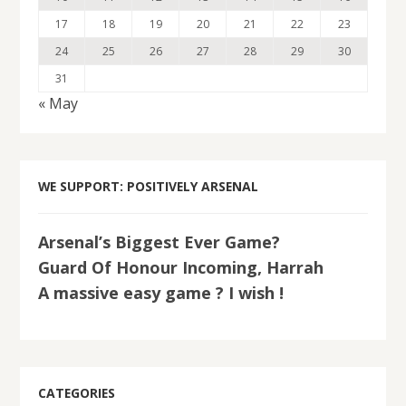
17
18
19
20
21
22
23
24
25
26
27
28
29
30
31
« May
WE SUPPORT: POSITIVELY ARSENAL
Arsenal’s Biggest Ever Game?
Guard Of Honour Incoming, Harrah
A massive easy game ? I wish !
CATEGORIES