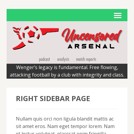
Wenger’s legacy is fundamental. Free flowing,
attacking football by a club with integrity and class.
RIGHT SIDEBAR PAGE
Nullam quis orci non ligula blandit mattis ac
sit amet eros. Nam eget tempor lorem. Nam
et lectus volutpat, placerat enim fringilla,