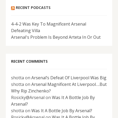
RECENT PODCASTS
4-4-2 Was Key To Magnificent Arsenal
Defeating Villa
Arsenal's Problem Is Beyond Arteta In Or Out
RECENT COMMENTS
shotta
on
Arsenal’s Defeat Of Liverpool Was Big
shotta
on
Arsenal Magnificent At Liverpool….But
Why Rip Zinchenko?
Rosicky@Arsenal
on
Was It A Bottle Job By
Arsenal?
shotta
on
Was It A Bottle Job By Arsenal?
Rosicky@Arsenal
on
Was It A Bottle Job By